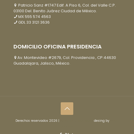
Patricio Sanz #1747 Edif. A Piso 6, Col. del Valle C.P.
03100 Del. Benito Juárez Ciudad de México.
MX
555 574 4563
GDL
33 3121 3636
DOMICILIO OFICINA PRESIDENCIA
Av. Montevideo #2679, Col. Providencia , CP:44630
Guadalajara, Jalisco, México.
Derechos reservados 2026 |
Aviso de privacidad |
desing by
web-
gdl.com