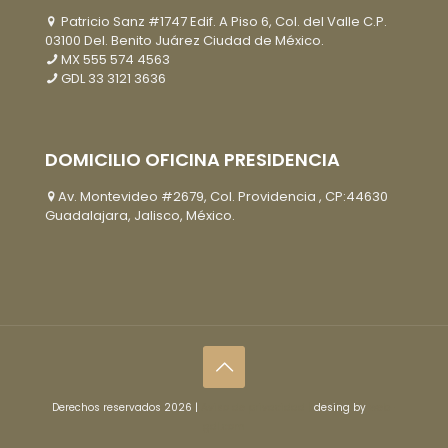
Patricio Sanz #1747 Edif. A Piso 6, Col. del Valle C.P.
03100 Del. Benito Juárez Ciudad de México.
MX
555 574 4563
GDL
33 3121 3636
DOMICILIO OFICINA PRESIDENCIA
Av. Montevideo #2679, Col. Providencia , CP:44630
Guadalajara, Jalisco, México.
Derechos reservados 2026 |
Aviso de privacidad |
desing by
web-
gdl.com